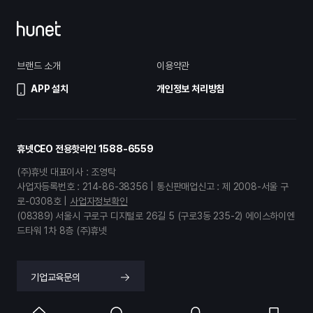
브랜드 소개
이용약관
APP 설치
개인정보 처리방침
휴넷CEO 전용핫라인
1588-6559
(주)휴넷 대표이사 : 조영탁
사업자등록번호 : 214-86-38356 | 통신판매업신고 : 제 2008-서울 구
로-0308호 |
사업자정보확인
(08389) 서울시 구로구 디지털로 26길 5 (구로3동 235-2) 에이스하이엔
드타워 1차 8층 (주)휴넷
기업교육문의