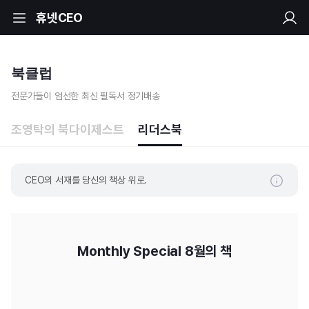
휴넷CEO
북클럽
전문가들이 엄선한 최신 필독서 정기배송
조영탁의 북다이제스트
리더스북
CEO의 서재를 당신의 책상 위로.
리더스북
Monthly Special
8월의 책
CEO의 서재를 당신의 책상 위로.
화제의 신간부터 본질을 꿰뚫는 명저까지.
조영탁 대표가 경영 환경과 트렌드를 고려해 현시점에