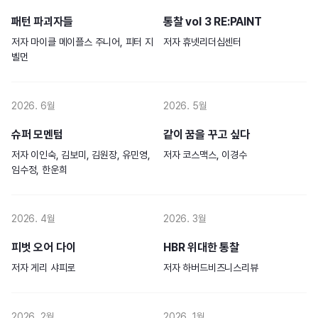
패턴 파괴자들
통찰 vol 3 RE:PAINT
저자
마이클 메이플스 주니어, 피터 지
저자
휴넷리더십센터
벨먼
2026. 6월
2026. 5월
슈퍼 모멘텀
같이 꿈을 꾸고 싶다
저자
이인숙, 김보미, 김원장, 유민영,
저자
코스맥스, 이경수
임수정, 한운희
2026. 4월
2026. 3월
피벗 오어 다이
HBR 위대한 통찰
저자
게리 샤피로
저자
하버드비즈니스리뷰
2026. 2월
2026. 1월