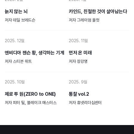
늙지 않는 뇌
카인드, 친절한 것이 살아남는다
저자
데일 브레드슨
저자
그레이엄 올컷
2025. 12월
2025. 11월
엔비디아 젠슨 황, 생각하는 기계
먼저 온 미래
저자
스티븐 위트
저자
장강명
2025. 10월
2025. 9월
제로 투 원(ZERO to ONE)
통찰 vol.2
저자
피터 틸, 블레이크 매스터스
저자
휴넷리더십센터