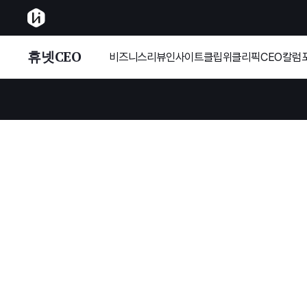
휴넷CEO
비즈니스리뷰
인사이트클립
위클리픽
CEO칼럼