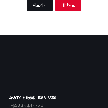
뒤로가기
메인으로
휴넷CEO 전용핫라인
1588-6559
(주)휴넷 대표이사 : 조영탁