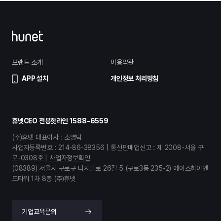
브랜드 소개
이용약관
APP 설치
개인정보 처리방침
휴넷CEO 전용핫라인
1588-6559
(주)휴넷 대표이사 : 조영탁
사업자등록번호 : 214-86-38356 | 통신판매업신고 : 제 2008-서울 구
로-0308호 |
사업자정보확인
(08389) 서울시 구로구 디지털로 26길 5 (구로3동 235-2) 에이스하이엔
드타워 1차 8층 (주)휴넷
기업교육문의